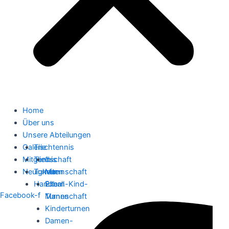
Home
Über uns
Unsere Abteilungen
Galerie
Tischtennis
Mitgliedschaft
Tennis
1.
Neuigkeiten
Turnen
Mannschaft
Handball
2.
Eltern-Kind-
Facebook-f
Mannschaft
Turnen
Kinderturnen
Damen-