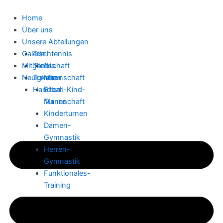
Zum
Inhalt
Home
springen
Über uns
Unsere Abteilungen
Galerie
Tischtennis
Mitgliedschaft
Tennis
1.
Neuigkeiten
Turnen
Mannschaft
Handball
2.
Eltern-Kind-
Mannschaft
Turnen
Kinderturnen
Damen-
Gymnastik
Herren-
Gymnastik
Funktionales-
Training